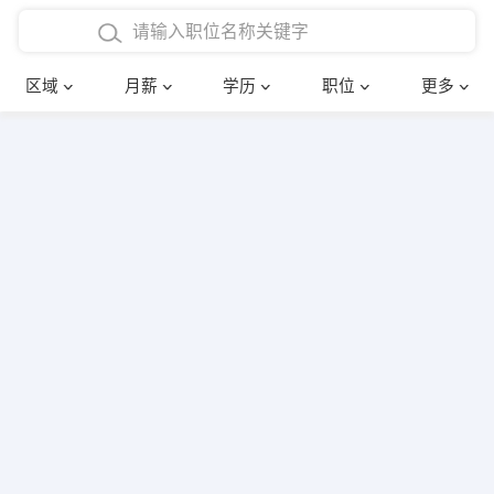
4000-5000元
本科
行政后勤
建筑装潢
确定
区域
月薪
学历
职位
更多
5000-8000元
硕士
销售岗位
教师
8000-12000元
博士
文员
护士
12000-20000元
财务会计
传单派发
其他
超市零售
促销导购
网络IT
保健按摩
快递员
前台接待
收银员
技术员/工程师
水电/机修
部门经理